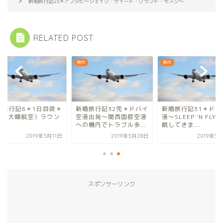
新婚旅行記23＊アブダビ〜シェイク・ザイード・グランド・モスク〜
RELATED POST
旅行
旅行
婚旅行記6＊1日目夜＊
新婚旅行記32完＊ドバイ
新婚旅行記31＊ドバ
AL（大韓航空）ラウン
空港出発～関西国際空港
港～SLEEP 'N FLY
への機内でトラブル多...
眠してきま...
2019年3月11日
2019年5月28日
2019年5
スポンサーリンク