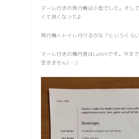
マーレ行きの飛行機は小型でした。そし
くて良くなった♪
飛行機＝トイレ行けるかな？というくら
マーレ行きの機内食はLunchです。今
空きません(･･;)