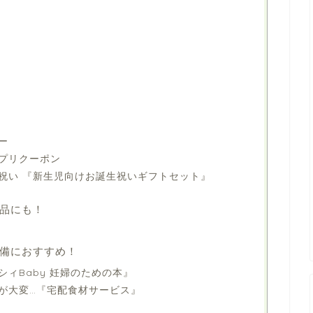
ー
プリクーポン
祝い 『新生児向けお誕生祝いギフトセット』
品にも！
備におすすめ！
ィBaby 妊婦のための本』
が大変…『宅配食材サービス』