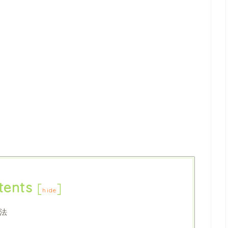
tents
[
]
hide
法