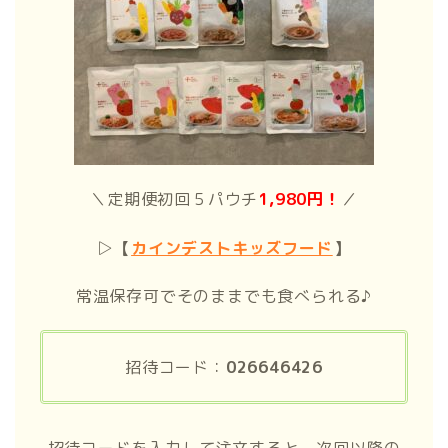
＼定期便初回５パウチ
1,980円！
／
▷
【
カインデストキッズフード
】
常温保存可でそのままでも食べられる♪
招待コード：
026646426