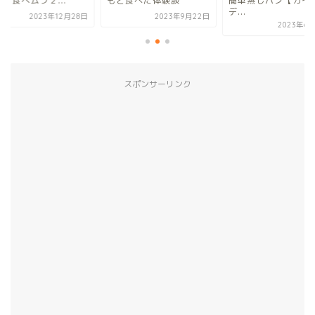
と食べた体験談
簡単蒸しパン【カイン
験談｜食べムラ２...
デ...
2023年9月22日
2023年12
2023年6月30日
スポンサーリンク