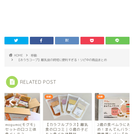
HOME
移動
【おうちコープ】離乳食の時短に便利すぎる！リピ中の商品まとめ
RELATED POST
移動
移動
カラフルプラス】離乳
2歳の食べムラにおすす
幼児食mogumo(モグ
の口コミ｜０歳の子ど
め！まんてんバランスで
お試しセットの口コ