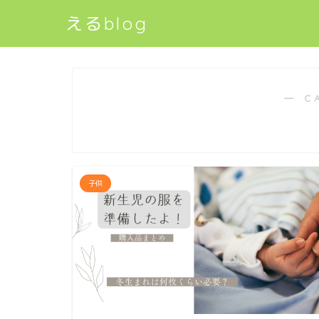
えるblog
― C
子供